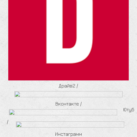
Драйв2
/
Вконтакте
/
Ютуб
/
Инстаграмм