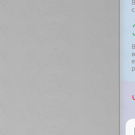
В
с
В
в
е
р
АЙЛОВ