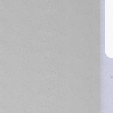
 к этим ребятам, сделали диагностику,
иаторе, видимо попал камень. Вообщем
р, перезаправили полностью и поставили
бежать в будущем таких проблем! Спасибо
ю успехов и побольше клиентов
М