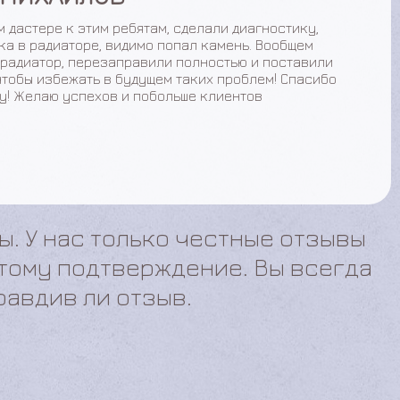
о в машине летом, заехала чтобы посмотрели что
 машинкой.Посмотрели довольно быстро, сказали что
 фильтра салона, он забит и чистка радиатора
согласилась, посмотрела как все это делают такой
 спереди разобрали прочистили и промыли все,
собрали. Перед началом работы озвучили цены, и
 сейчас градусов дует в салон, по завершении работ
, температура стала ниже почти в 2 раза! Вообщем
алась довольна! Желаю успехов сервису!
ы. У нас только честные отзывы
 тому подтверждение. Вы всегда
равдив ли отзыв.