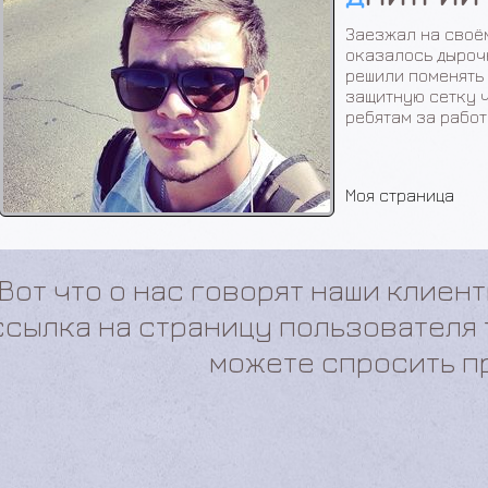
Очень жарко стал
случилось с моей
требуется замена
кондиционера. Я 
ужас) пол машины
поменяли фильтр.
показали сколько
показали еще раз
все хорошо я ост
оя страница
Вот что о нас говорят наши клиент
ссылка на страницу пользователя
можете спросить п