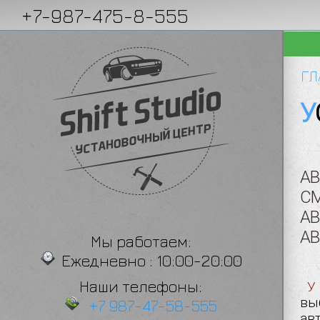
+7-987-475-8-555
 АВТО
АВТОСЕРВИС НА ВЫЕЗД
АН
ГЛ
АВ
СМ
АВ
АВ
Мы работаем:
Ежедневно : 10:00-20:00
Наши телефоны:
У нас вы можете установить автомобильную акустику,наши мастера помогут определиться вам с
вы
+7 987-47-58-555
ав