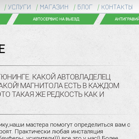
УСЛУГИ
МАГАЗИН
БЛОГ
КОНТАКТЫ
ПАРКОВКА
АВ
Е
ОТЮНИНГЕ. КАКОЙ АВТОВЛАДЕЛЕЦ
АКОЙ! МАГНИТОЛА ЕСТЬ В КАЖДОМ
ЭТО ТАКАЯ ЖЕ РЕДКОСТЬ КАК И
роят. Практически любая инсталяция
феры, усилители))) все это у нас!) Более