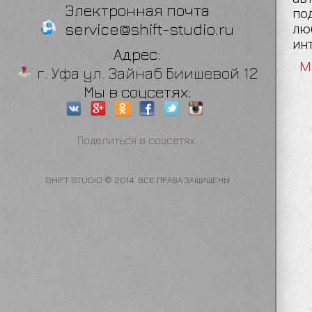
Электронная почта
по
service@shift-studio.ru
лю
ин
Адрес:
г. Уфа ул. Зайнаб Биишевой 12
Мы в соцсетях:
Поделиться в соцсетях:
SHIFT STUDIO © 2014. ВСЕ ПРАВА ЗАЩИЩЕНЫ