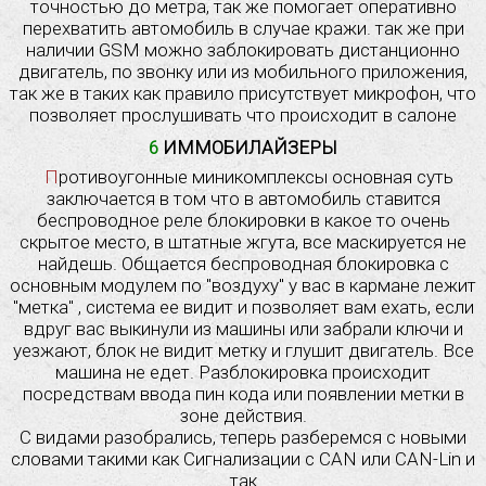
точностью до метра, так же помогает оперативно
перехватить автомобиль в случае кражи. так же при
наличии GSM можно заблокировать дистанционно
двигатель, по звонку или из мобильного приложения,
так же в таких как правило присутствует микрофон, что
позволяет прослушивать что происходит в салоне
6 ИММОБИЛАЙЗЕРЫ
Противоугонные миникомплексы основная суть
заключается в том что в автомобиль ставится
беспроводное реле блокировки в какое то очень
скрытое место, в штатные жгута, все маскируется не
найдешь. Общается беспроводная блокировка с
основным модулем по "воздуху" у вас в кармане лежит
"метка" , система ее видит и позволяет вам ехать, если
вдруг вас выкинули из машины или забрали ключи и
уезжают, блок не видит метку и глушит двигатель. Все
машина не едет. Разблокировка происходит
посредствам ввода пин кода или появлении метки в
зоне действия.
С видами разобрались, теперь разберемся с новыми
словами такими как Сигнализации с CAN или CAN-Lin и
так