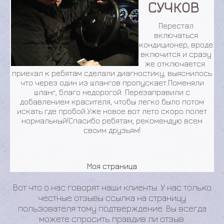
МИХАЙЛОВ
Заезжал на своём дастере к этим ребятам, сделали
диагностику, оказалось дырочка в радиаторе, видимо
попал камень. Вообщем решили поменять радиатор,
перезаправили полностью и поставили защитную
сетку чтобы избежать в будущем таких проблем!
Спасибо ребятам за работу! Желаю успехов и
побольше клиентов
Моя страница
Вот что о нас говорят наши клиенты. У нас только
честные отзывы ссылка на страницу