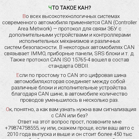
ЧТО ТАКОЕ КАН?
Во всех высокотехнологичных системах
современного автомобиля применяется CAN (Controller
Area Metwork) — протокол для связи ЭБУ с
дополнительными устройствами и контроллерами
исполнительных механизмов и различных
систем безопасности. В некоторых автомобилях CAN
связывает IMMO, приборные панели, SRS блоки и т. д.
Также протокол CAN ISO 15765-4 вошел в состав
стандарта OBDII.
Если по простому то CAN это цифровая шина
автомобиля,которая соединяет между собой
различные блоки и исполнительные устройства.
благодаря CAN шине, в автомобиле количество
проводов уменьшилось в несколько раз.
Ок, понятно, а как вам узнать нужна вам сигнализация
с CAN или без?
Ответ на этот вопрос прост, позвоните мне
+79874758555, ну или, скажем проще, если ваш авто с
2010 года выпуска и выше и он стоит более 450 тыс