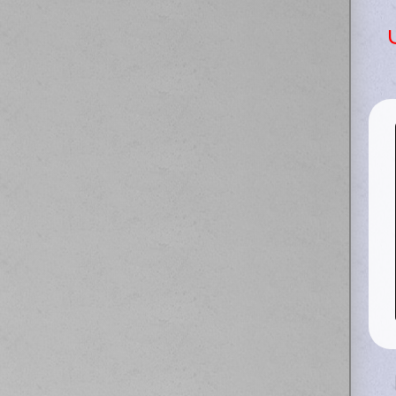
АЙЛОВ
 к этим ребятам, сделали диагностику,
иаторе, видимо попал камень. Вообщем
р, перезаправили полностью и поставили
бежать в будущем таких проблем! Спасибо
ю успехов и побольше клиентов
М