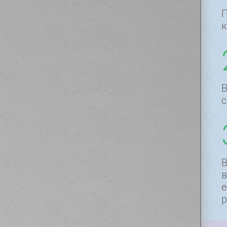
П
к
В
с
В
в
е
р