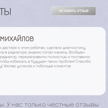
НТЫ
ОСТАВИТЬ ОТЗЫВ
ТАРКОВА
о в машине летом, заехала чтобы посмотрели что
 машинкой.Посмотрели довольно быстро, сказали что
 фильтра салона, он забит и чистка радиатора
согласилась, посмотрела как все это делают такой
 спереди разобрали прочистили и промыли все,
собрали. Перед началом работы озвучили цены, и
 сейчас градусов дует в салон, по завершении работ
, температура стала ниже почти в 2 раза! Вообщем
алась довольна! Желаю успехов сервису!