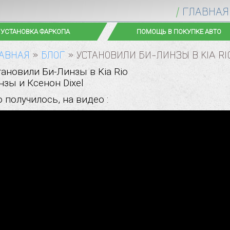
ГЛАВНАЯ
ТИГРАВИЙ | ТОНИРОВАНИЕ
АВТОСТЕКЛА
АВНАЯ
»
БЛОГ
»
УСТАНОВИЛИ БИ-ЛИНЗЫ В KIA RI
тановили Би-Линзы в Kia Rio
нзы и Ксенон Dixel
 получилось, на видео :