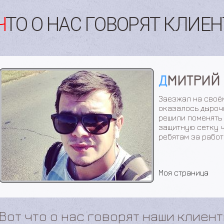
ЧТО О НАС ГОВОРЯТ КЛИЕ
АЛИНА С
Очень жарко стал
случилось с моей
требуется замена
кондиционера. Я 
ужас) пол машины
поменяли фильтр.
показали сколько
показали еще раз
все хорошо я ост
оя страница