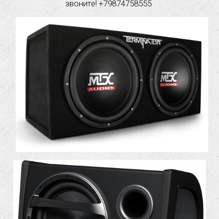
звоните! +79874758555