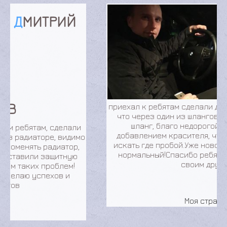
АЛЕКСЕЙ
СУЧКОВ
Перестал
включаться
кондиционер, вроде
включится и сразу
же отключается.
приехал к ребятам сделали диагностику, выяснилось
что через один из шлангов пропускает.Поменяли
шланг, благо недорогой. Перезаправили с
добавлением красителя, чтобы легко было потом
искать где пробой.Уже новое вот лето скоро полет
нормальный!Спасибо ребятам, рекомендую всем
своим друзьям!
Моя страница
Вот что о нас говорят наши клиенты. У нас только