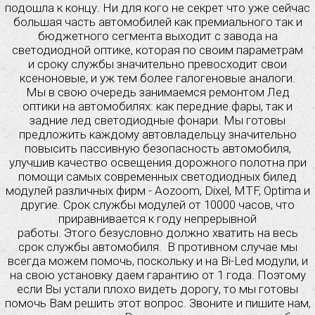
подошла к концу. Ни для кого не секрет что уже сейчас
большая часть автомобилей как премиального так и
бюджетного сегмента выходит с завода на
светодиодной оптике, которая по своим параметрам
и сроку службы значительно превосходит свои
ксеноновые, и уж тем более галогеновые аналоги.
Мы в свою очередь занимаемся ремонтом Лед
оптики на автомобилях: как передние фары, так и
задние лед светодиодные фонари. Мы готовы
предложить каждому автовладельцу значительно
повысить пассивную безопасность автомобиля,
улучшив качество освещения дорожного полотна при
помощи самых современных светодиодных билед
модулей различных фирм - Aozoom, Dixel, MTF, Optima и
другие. Срок службы модулей от 10000 часов, что
приравнивается к году непрерывной
работы. Этого безусловно должно хватить на весь
срок службы автомобиля. В противном случае мы
всегда можем помочь, поскольку и на Bi-Led модули, и
на свою установку даем гарантию от 1 года. Поэтому
если Вы устали плохо видеть дорогу, то мы готовы
помочь Вам решить этот вопрос. Звоните и пишите нам,