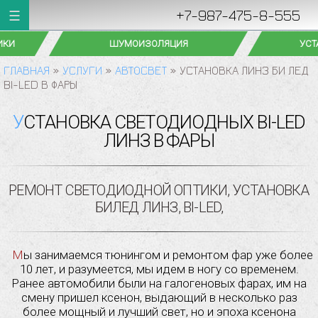
+7-987-475-8-555
ШУМОИЗОЛЯЦИЯ
УСТАНОВКА ФАРК
ГЛАВНАЯ
»
УСЛУГИ
»
АВТОСВЕТ
»
УСТАНОВКА ЛИНЗ БИ ЛЕД
BI-LED В ФАРЫ
УСТАНОВКА СВЕТОДИОДНЫХ BI-LED
ЛИНЗ В ФАРЫ
РЕМОНТ СВЕТОДИОДНОЙ ОПТИКИ, УСТАНОВКА
БИЛЕД ЛИНЗ, BI-LED,
Мы занимаемся тюнингом и ремонтом фар уже более
10 лет, и разумеется, мы идем в ногу со временем.
Ранее автомобили были на галогеновых фарах, им на
смену пришел ксенон, выдающий в несколько раз
более мощный и лучший свет, но и эпоха ксенона