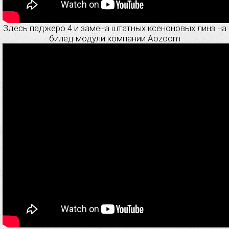
Здесь паджеро 4 и замена штатных ксеноновых линз на
билед модули компании Aozoom