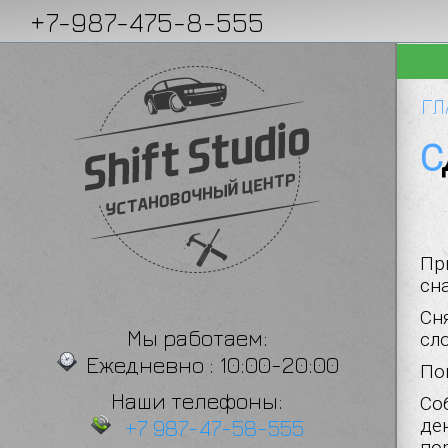
+7-987-475-8-555
Ь В ПОКУПКЕ АВТО
АВТОСЕРВИС НА ВЫЕЗД
ГЛ
Пр
сн
Сн
Мы работаем:
сл
Ежедневно : 10:00-20:00
По
Наши телефоны:
Со
+7 987-47-58-555
ден
по