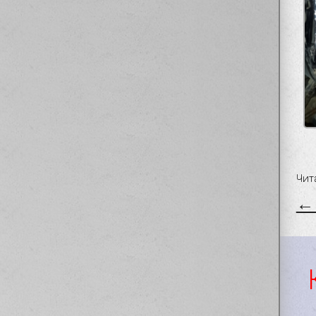
Чит
← 