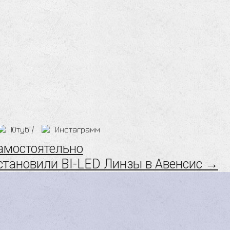
Ютуб
/
Инстаграмм
амостоятельно
становили BI-LED Линзы в Авенсис →