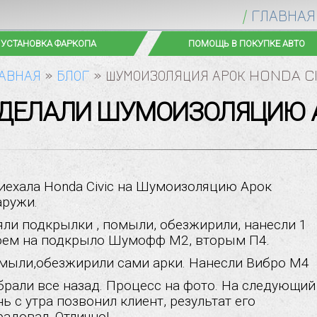
ГЛАВНАЯ
АНТИГРАВИЙ | ТОНИРОВАНИЕ
АВТОСТЕ
АВНАЯ
»
БЛОГ
»
ШУМОИЗОЛЯЦИЯ АРОК HONDA CI
CДЕЛАЛИ ШУМОИЗОЛЯЦИЮ 
иехала Honda Civic на Шумоизоляцию Арок
аружи.
яли подкрылки , помыли, обезжирили, нанесли 1
оем на подкрыло Шумофф М2, вторым П4.
мыли,обезжирили сами арки. Нанесли Вибро М4
брали все назад. Процесс на фото. На следующий
ь с утра позвонил клиент, результат его
радовал. Отлично!