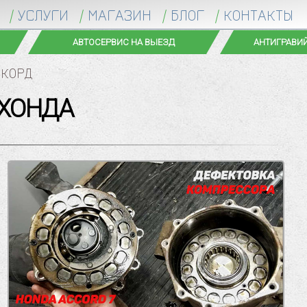
УСЛУГИ
МАГАЗИН
БЛОГ
КОНТАКТЫ
АВТОСЕРВИС НА ВЫЕЗД
АНТИГРАВИЙ
ККОРД
 ХОНДА