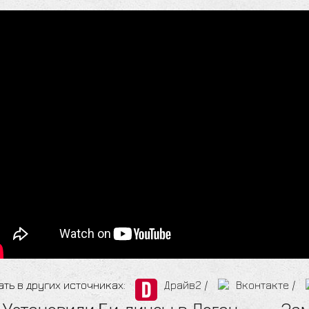
ать в других источниках:
Драйв2
/
Вконтакте
/