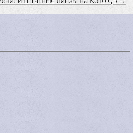
енили Штатные линзы на Koito Q5 →