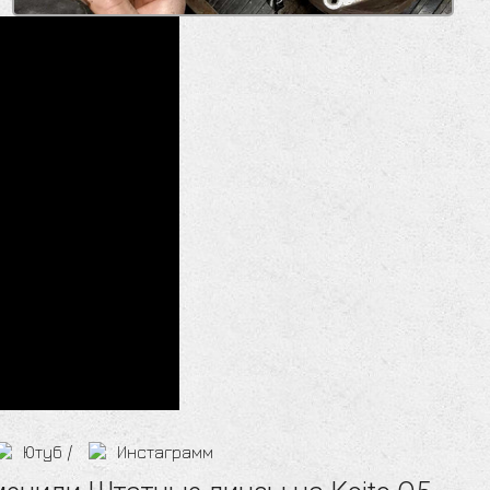
Ютуб
/
Инстаграмм