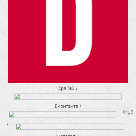
Драйв2
/
Вконтакте
/
Ютуб
/
Инстаграмм