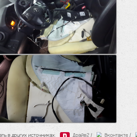
ать в других источниках:
Драйв2
/
Вконтакте
/