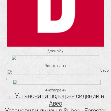
Драйв2
/
Вконтакте
/
Ютуб
/
Инстаграмм
← Установили подогрев сидений в
Авео
Установили линзы в Subaru Forester