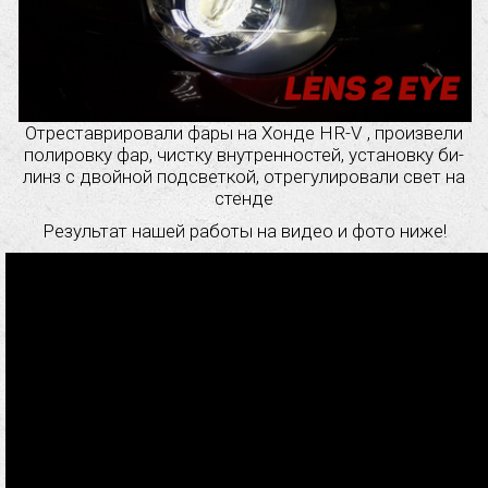
Отреставрировали фары на Хонде HR-V , произвели
полировку фар, чистку внутренностей, установку би-
линз с двойной подсветкой, отрегулировали свет на
стенде
Результат нашей работы на видео и фото ниже!