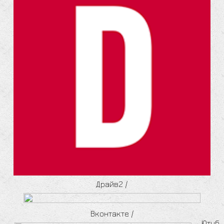
Драйв2
/
Вконтакте
/
Ютуб