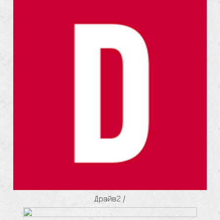
Драйв2
/